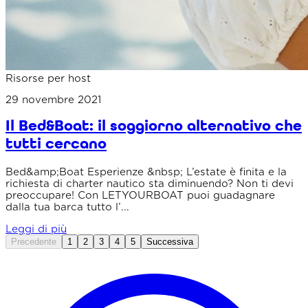
Risorse per host
29 novembre 2021
Il Bed&Boat: il soggiorno alternativo che
tutti cercano
Bed&amp;Boat Esperienze &nbsp; L’estate è finita e la
richiesta di charter nautico sta diminuendo? Non ti devi
preoccupare! Con LETYOURBOAT puoi guadagnare
dalla tua barca tutto l’...
Leggi di più
Precedente
1
2
3
4
5
Successiva