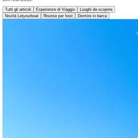
Tutti gli articoli
Esperienze di Viaggio
Luoghi da scoprire
Novità Letyourboat
Risorse per host
Dormire in barca