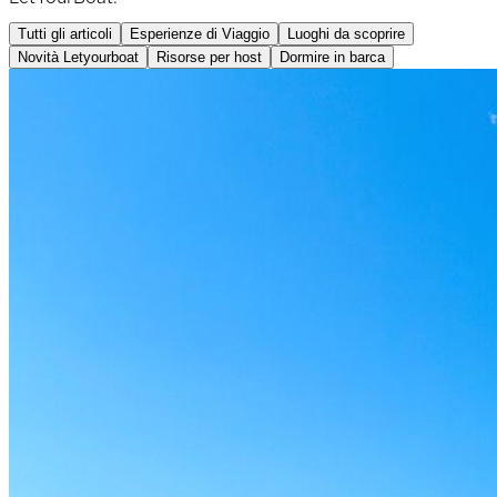
Tutti gli articoli
Esperienze di Viaggio
Luoghi da scoprire
Novità Letyourboat
Risorse per host
Dormire in barca