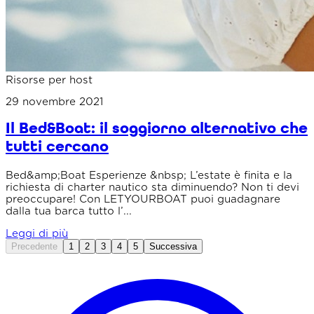
Risorse per host
29 novembre 2021
Il Bed&Boat: il soggiorno alternativo che
tutti cercano
Bed&amp;Boat Esperienze &nbsp; L’estate è finita e la
richiesta di charter nautico sta diminuendo? Non ti devi
preoccupare! Con LETYOURBOAT puoi guadagnare
dalla tua barca tutto l’...
Leggi di più
Precedente
1
2
3
4
5
Successiva