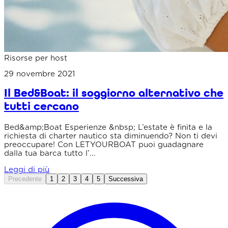
Risorse per host
29 novembre 2021
Il Bed&Boat: il soggiorno alternativo che
tutti cercano
Bed&amp;Boat Esperienze &nbsp; L’estate è finita e la
richiesta di charter nautico sta diminuendo? Non ti devi
preoccupare! Con LETYOURBOAT puoi guadagnare
dalla tua barca tutto l’...
Leggi di più
Precedente
1
2
3
4
5
Successiva