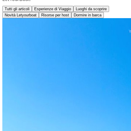
Tutti gli articoli
Esperienze di Viaggio
Luoghi da scoprire
Novità Letyourboat
Risorse per host
Dormire in barca