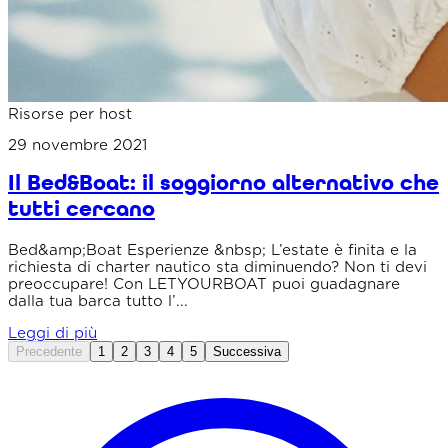
Risorse per host
29 novembre 2021
Il Bed&Boat: il soggiorno alternativo che
tutti cercano
Bed&amp;Boat Esperienze &nbsp; L’estate è finita e la
richiesta di charter nautico sta diminuendo? Non ti devi
preoccupare! Con LETYOURBOAT puoi guadagnare
dalla tua barca tutto l’...
Leggi di più
Precedente
1
2
3
4
5
Successiva