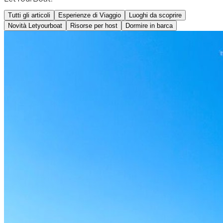
Tutti gli articoli
Esperienze di Viaggio
Luoghi da scoprire
Novità Letyourboat
Risorse per host
Dormire in barca