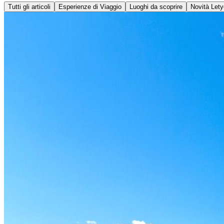
Tutti gli articoli
Esperienze di Viaggio
Luoghi da scoprire
Novità Lety