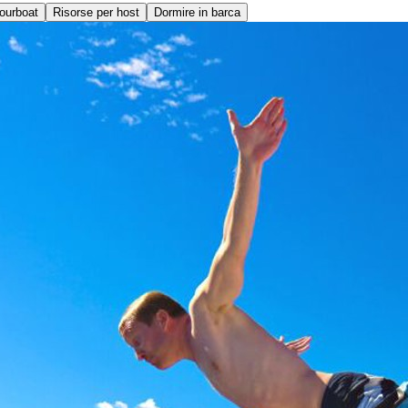
ourboat
Risorse per host
Dormire in barca