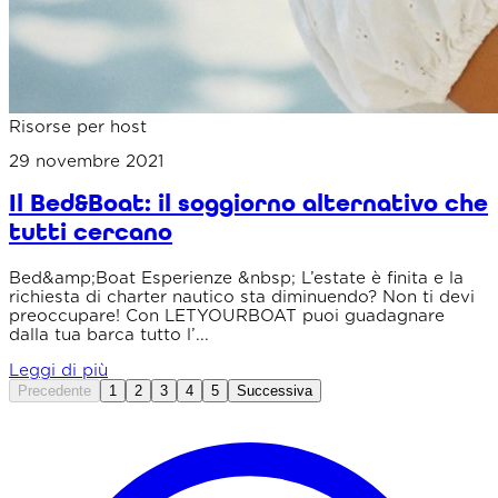
Risorse per host
29 novembre 2021
Il Bed&Boat: il soggiorno alternativo che
tutti cercano
Bed&amp;Boat Esperienze &nbsp; L’estate è finita e la
richiesta di charter nautico sta diminuendo? Non ti devi
preoccupare! Con LETYOURBOAT puoi guadagnare
dalla tua barca tutto l’...
Leggi di più
Precedente
1
2
3
4
5
Successiva