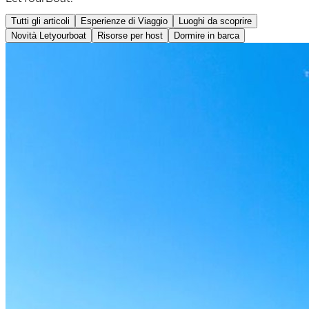
Tutti gli articoli
Esperienze di Viaggio
Luoghi da scoprire
Novità Letyourboat
Risorse per host
Dormire in barca