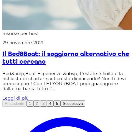
Risorse per host
29 novembre 2021
Il Bed&Boat: il soggiorno alternativo che
tutti cercano
Bed&amp;Boat Esperienze &nbsp; L’estate è finita e la
richiesta di charter nautico sta diminuendo? Non ti devi
preoccupare! Con LETYOURBOAT puoi guadagnare
dalla tua barca tutto l’...
Leggi di più
Precedente
1
2
3
4
5
Successiva