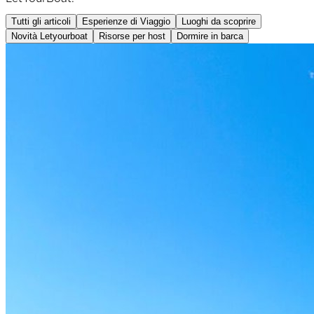
Tutti gli articoli
Esperienze di Viaggio
Luoghi da scoprire
Novità Letyourboat
Risorse per host
Dormire in barca