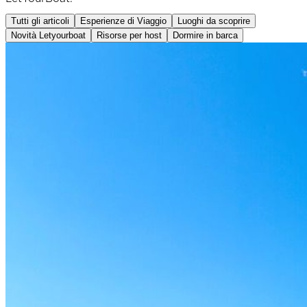
Tutti gli articoli
Esperienze di Viaggio
Luoghi da scoprire
Novità Letyourboat
Risorse per host
Dormire in barca