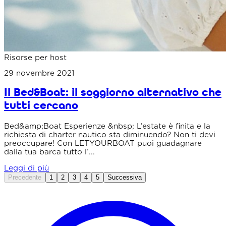
Risorse per host
29 novembre 2021
Il Bed&Boat: il soggiorno alternativo che
tutti cercano
Bed&amp;Boat Esperienze &nbsp; L’estate è finita e la
richiesta di charter nautico sta diminuendo? Non ti devi
preoccupare! Con LETYOURBOAT puoi guadagnare
dalla tua barca tutto l’...
Leggi di più
Precedente
1
2
3
4
5
Successiva