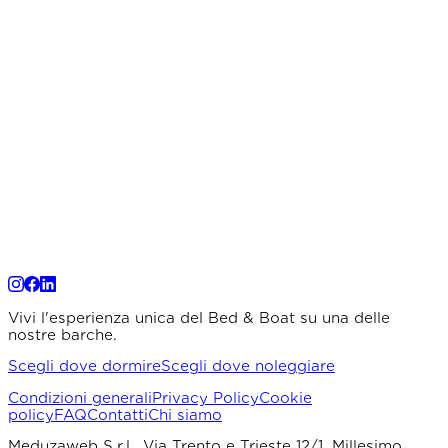
Vivi l'esperienza unica del Bed & Boat su una delle
nostre barche.
Scegli dove dormire
Scegli dove noleggiare
Condizioni generali
Privacy Policy
Cookie
policy
FAQ
Contatti
Chi siamo
Meduzaweb S.r.l., Via Trento e Trieste 12/1, Millesimo