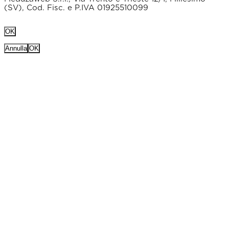
(SV), Cod. Fisc. e P.IVA 01925510099
OK
Annulla
OK