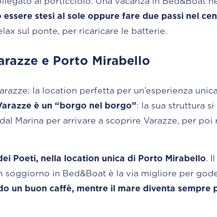
llegato al porticciolo. Una vacanza in Bed&Boat ne
 essere stesi al sole oppure fare due passi nel ce
x sul ponte, per ricaricare le batterie.
arazze e Porto Mirabello
arazze: la location perfetta per un’esperienza unic
i Varazze è un “borgo nel borgo”
: la sua struttura 
dal Marina per arrivare a scoprire Varazze, per poi r
ei Poeti, nella location unica di Porto Mirabello
. 
 e un soggiorno in Bed&Boat è la via migliore per go
o un buon caffè, mentre il mare diventa sempre p