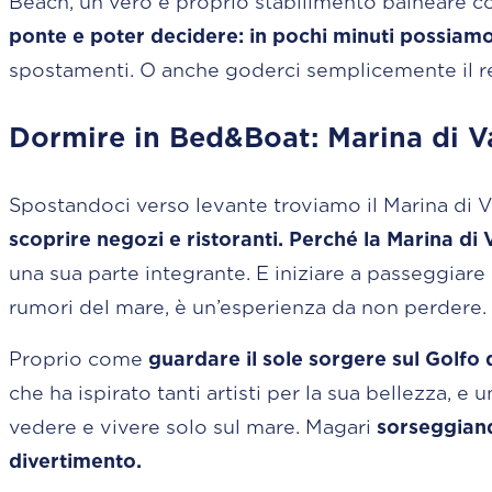
Beach, un vero e proprio stabilimento balneare co
ponte e poter decidere: in pochi minuti possiamo
spostamenti. O anche goderci semplicemente il rela
Dormire in Bed&Boat: Marina di V
Spostandoci verso levante troviamo il Marina di V
scoprire negozi e ristoranti. Perché la Marina d
una sua parte integrante. E iniziare a passeggiare 
rumori del mare, è un’esperienza da non perdere.
Proprio come
guardare il sole sorgere sul Golfo d
che ha ispirato tanti artisti per la sua bellezza,
vedere e vivere solo sul mare. Magari
sorseggiand
divertimento.