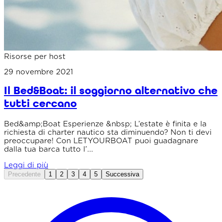
Risorse per host
29 novembre 2021
Il Bed&Boat: il soggiorno alternativo che
tutti cercano
Bed&amp;Boat Esperienze &nbsp; L’estate è finita e la
richiesta di charter nautico sta diminuendo? Non ti devi
preoccupare! Con LETYOURBOAT puoi guadagnare
dalla tua barca tutto l’...
Leggi di più
Precedente
1
2
3
4
5
Successiva