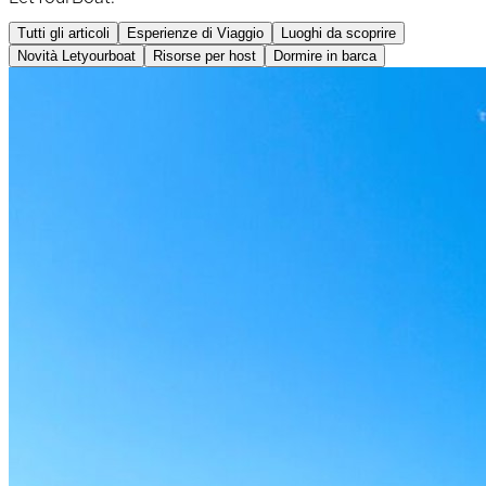
Tutti gli articoli
Esperienze di Viaggio
Luoghi da scoprire
Novità Letyourboat
Risorse per host
Dormire in barca