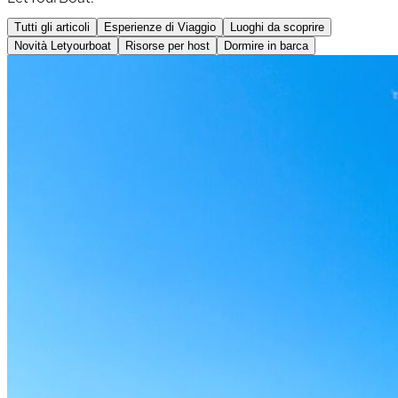
Tutti gli articoli
Esperienze di Viaggio
Luoghi da scoprire
Novità Letyourboat
Risorse per host
Dormire in barca