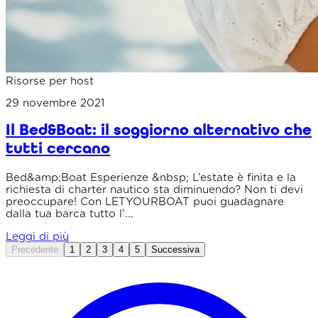
Risorse per host
29 novembre 2021
Il Bed&Boat: il soggiorno alternativo che
tutti cercano
Bed&amp;Boat Esperienze &nbsp; L’estate è finita e la
richiesta di charter nautico sta diminuendo? Non ti devi
preoccupare! Con LETYOURBOAT puoi guadagnare
dalla tua barca tutto l’...
Leggi di più
Precedente
1
2
3
4
5
Successiva