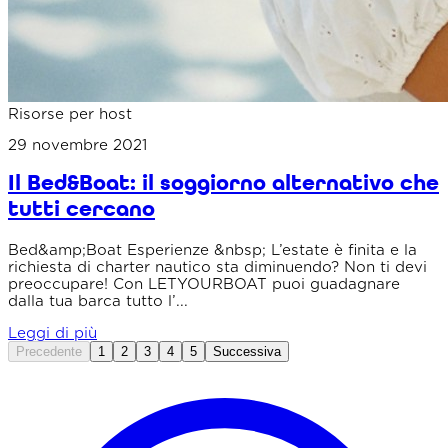
Risorse per host
29 novembre 2021
Il Bed&Boat: il soggiorno alternativo che
tutti cercano
Bed&amp;Boat Esperienze &nbsp; L’estate è finita e la
richiesta di charter nautico sta diminuendo? Non ti devi
preoccupare! Con LETYOURBOAT puoi guadagnare
dalla tua barca tutto l’...
Leggi di più
Precedente
1
2
3
4
5
Successiva