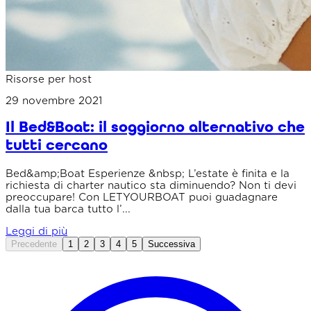
Risorse per host
29 novembre 2021
Il Bed&Boat: il soggiorno alternativo che
tutti cercano
Bed&amp;Boat Esperienze &nbsp; L’estate è finita e la
richiesta di charter nautico sta diminuendo? Non ti devi
preoccupare! Con LETYOURBOAT puoi guadagnare
dalla tua barca tutto l’...
Leggi di più
Precedente
1
2
3
4
5
Successiva