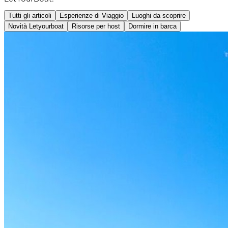
Tutti gli articoli
Esperienze di Viaggio
Luoghi da scoprire
Novità Letyourboat
Risorse per host
Dormire in barca