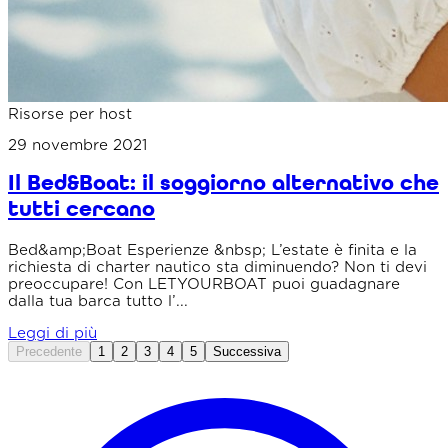
Risorse per host
29 novembre 2021
Il Bed&Boat: il soggiorno alternativo che
tutti cercano
Bed&amp;Boat Esperienze &nbsp; L’estate è finita e la
richiesta di charter nautico sta diminuendo? Non ti devi
preoccupare! Con LETYOURBOAT puoi guadagnare
dalla tua barca tutto l’...
Leggi di più
Precedente
1
2
3
4
5
Successiva