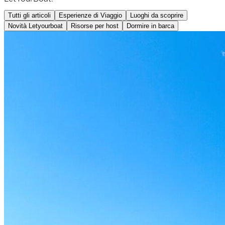
Tutti gli articoli
Esperienze di Viaggio
Luoghi da scoprire
Novità Letyourboat
Risorse per host
Dormire in barca