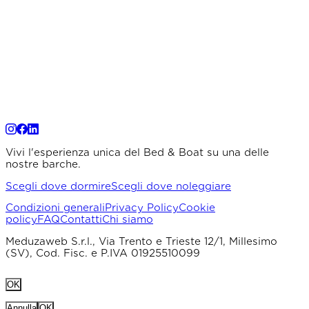
Vivi l'esperienza unica del Bed & Boat su una delle
nostre barche.
Scegli dove dormire
Scegli dove noleggiare
Condizioni generali
Privacy Policy
Cookie
policy
FAQ
Contatti
Chi siamo
Meduzaweb S.r.l., Via Trento e Trieste 12/1, Millesimo
(SV), Cod. Fisc. e P.IVA 01925510099
OK
Annulla
OK